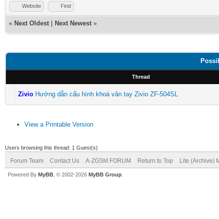
Website
Find
«
Next Oldest
|
Next Newest
»
Possi
Thread
Zivio
Hướng dẫn cấu hình khoá vân tay Zivio ZF-504SL
View a Printable Version
Users browsing this thread: 1 Guest(s)
Forum Team
Contact Us
A-ZGSM FORUM
Return to Top
Lite (Archive)
Powered By
MyBB
, © 2002-2026
MyBB Group
.