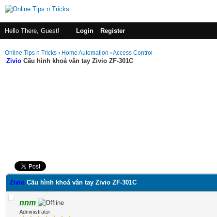
Hello There, Guest!
Login
Register
Online Tips n Tricks
›
Home Automation
›
Access Control
Zivio
Cấu hình khoá vân tay Zivio ZF-301C
ge
Zivio
Cấu hình khoá vân tay Zivio ZF-301C
nnm
Administrator