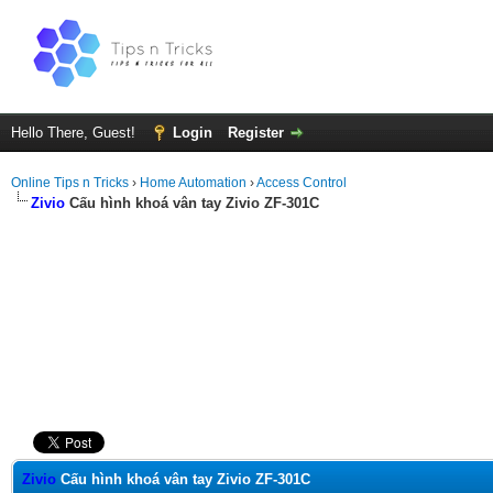
Hello There, Guest!
Login
Register
Online Tips n Tricks
›
Home Automation
›
Access Control
Zivio
Cấu hình khoá vân tay Zivio ZF-301C
ge
Zivio
Cấu hình khoá vân tay Zivio ZF-301C