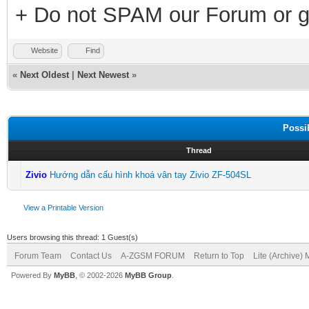
+ Do not SPAM our Forum or g
Website
Find
«
Next Oldest
|
Next Newest
»
Possi
Thread
Zivio
Hướng dẫn cấu hình khoá vân tay Zivio ZF-504SL
View a Printable Version
Users browsing this thread: 1 Guest(s)
Forum Team
Contact Us
A-ZGSM FORUM
Return to Top
Lite (Archive)
Powered By
MyBB
, © 2002-2026
MyBB Group
.