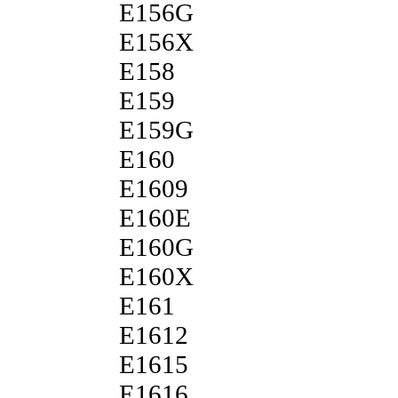
E156G
E156X
E158
E159
E159G
E160
E1609
E160E
E160G
E160X
E161
E1612
E1615
E1616