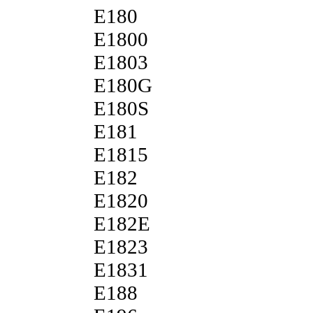
E180
E1800
E1803
E180G
E180S
E181
E1815
E182
E1820
E182E
E1823
E1831
E188