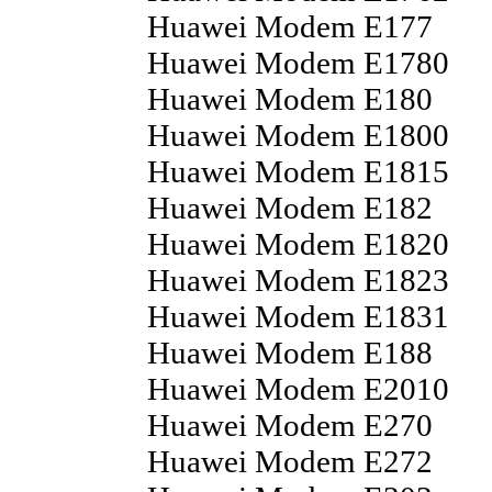
Huawei Modem E177
Huawei Modem E1780
Huawei Modem E180
Huawei Modem E1800
Huawei Modem E1815
Huawei Modem E182
Huawei Modem E1820
Huawei Modem E1823
Huawei Modem E1831
Huawei Modem E188
Huawei Modem E2010
Huawei Modem E270
Huawei Modem E272