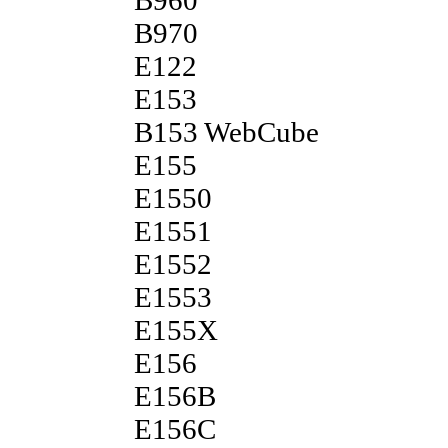
B970
E122
E153
B153 WebCube
E155
E1550
E1551
E1552
E1553
E155X
E156
E156B
E156C