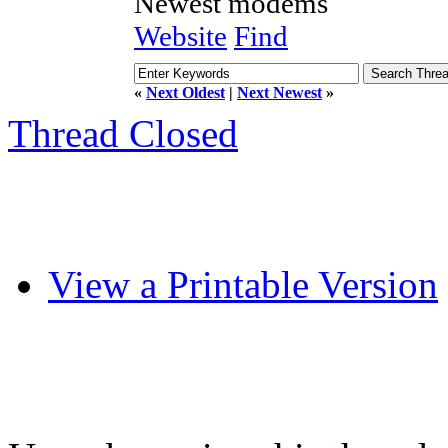
Newest modems
Website
Find
«
Next Oldest
|
Next Newest
»
Thread Closed
View a Printable Version