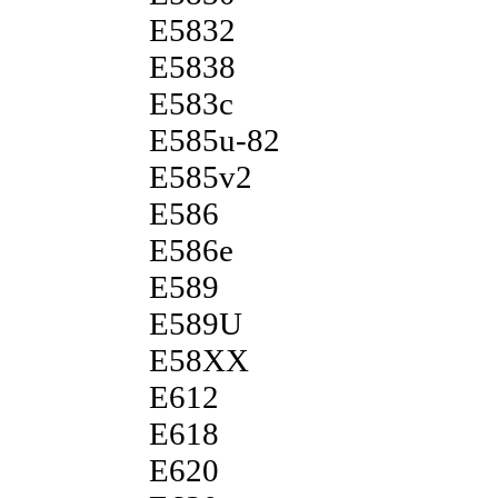
E5832
E5838
E583c
E585u-82
E585v2
E586
E586e
E589
E589U
E58XX
E612
E618
E620