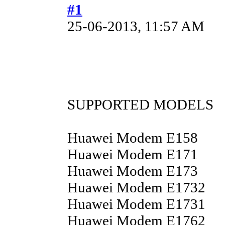
#1
25-06-2013, 11:57 AM
SUPPORTED MODELS
Huawei Modem E158
Huawei Modem E171
Huawei Modem E173
Huawei Modem E1732
Huawei Modem E1731
Huawei Modem E1762