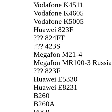
Vodafone K4511
Vodafone K4605
Vodafone K5005
Huawei 823F
??? 824FT
??? 423S
Megafon M21-4
Megafon MR100-3 Russia
??? 823F
Huawei E5330
Huawei E8231
B260
B260A
B960