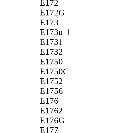
E172
E172G
E173
E173u-1
E1731
E1732
E1750
E1750C
E1752
E1756
E176
E1762
E176G
E177