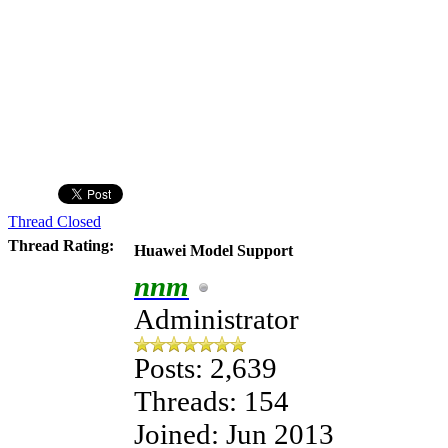
Thread Closed
Thread Rating:
Huawei Model Support
nnm
Administrator
Posts: 2,639
Threads: 154
Joined: Jun 2013